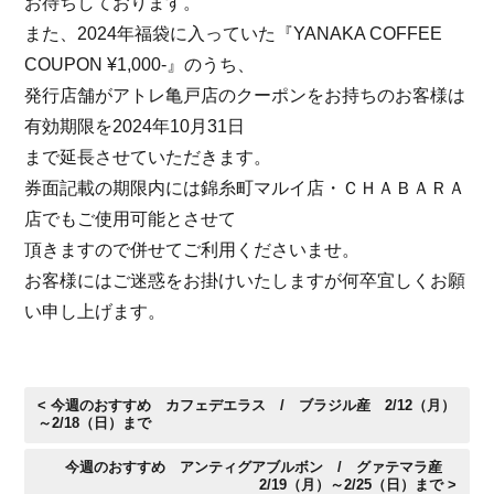
お待ちしております。
また、2024年福袋に入っていた『YANAKA COFFEE
COUPON ¥1,000‐』のうち、
発行店舗がアトレ亀戸店のクーポンをお持ちのお客様は
有効期限を
2024年10月31日
まで延長させていただきます。
券面記載の期限内には錦糸町マルイ店・
ＣＨＡＢＡＲＡ
店でもご使用可能とさせて
頂きますので併せてご利用くださいませ。
お客様にはご迷惑をお掛けいたしますが何卒宜しくお願
い申し上げ
ます。
< 今週のおすすめ カフェデエラス / ブラジル産 2/12（月）
～2/18（日）まで
今週のおすすめ アンティグアブルボン / グァテマラ産
2/19（月）～2/25（日）まで >