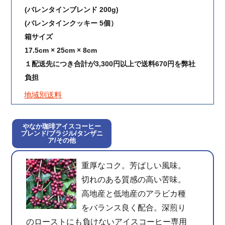
(バレンタインブレンド 200g)
(バレンタインクッキー 5個）
箱サイズ
17.5cm × 25cm × 8cm
１配送先につき合計が3,300円以上で送料670円を弊社
負担
地域別送料
やなか珈琲アイスコーヒー
ブレンド
/ブラジル/タンザニ
ア/その他
重厚なコク。芳ばしい風味。
切れのある質感の高い苦味。
高地産と低地産のアラビカ種
をバランス良く配合。深煎り
のローストにも負けないアイスコーヒー専用