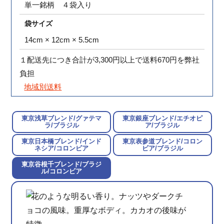
単一銘柄 ４袋入り
袋サイズ
14cm × 12cm × 5.5cm
１配送先につき合計が3,300円以上で送料670円を弊社
負担
地域別送料
東京浅草ブレンド
/グァテマ
東京銀座ブレンド
/エチオピ
ラ/ブラジル
ア/ブラジル
東京日本橋ブレンド
/インド
東京表参道ブレンド
/コロン
ネシア/コロンビア
ビア/ブラジル
東京谷根千ブレンド
/ブラジ
ル/コロンビア
まとまりのある深いコクと豊かな甘味。満
クリーンでソフトな香り。カカオに似た後
カシスの様な香り。黒糖に似た甘い後味と
芳ばしい香り。澄んだ酸味。ダークチョコ
花のような明るい香り。ナッツやダークチ
足感の高い重厚なボディ。
味。甘味とバランスの取れた風味が特徴。
芳醇な風味。
を思わせる滑らかなボディが特徴。
ョコの風味。重厚なボディ。カカオの後味が