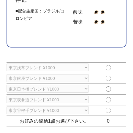
特徴。
■配合生産国：グァテマラ/
■配合生産国：エチオピア/
■配合生産国：インドネシ
■配合生産国：コロンビア/
酸味
酸味
酸味
酸味
ブラジル
ブラジル
ア/コロンビア
ブラジル
■配合生産国：ブラジル/コ
酸味
苦味
苦味
苦味
苦味
ロンビア
苦味
お好みの銘柄1点お選び下さい。
0