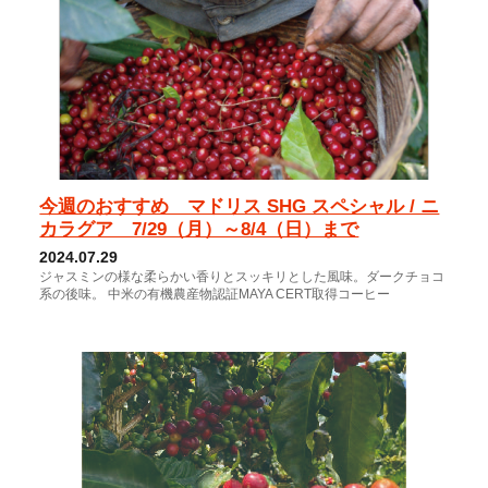
今週のおすすめ マドリス SHG スペシャル / ニ
カラグア 7/29（月）～8/4（日）まで
2024.07.29
ジャスミンの様な柔らかい香りとスッキリとした風味。ダークチョコ
系の後味。 中米の有機農産物認証MAYA CERT取得コーヒー