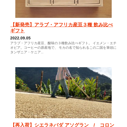
【新発売】アラブ・アフリカ産豆３種 飲み比べ
ギフト
2022.09.05
アラブ・アフリカ産豆、酸味の３種飲み比べギフト。 イエメン・エチ
オピア。コーヒーの原産地で、 モカの名で知られるこの二国を筆頭に
タンザニア・ケニア...
【再入荷】シエラネバダ アソグラン / コロン